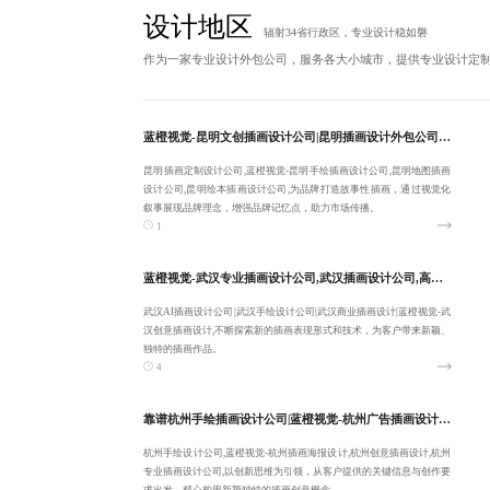
设计地区
辐射34省行政区，专业设计稳如磐
作为一家专业设计外包公司，服务各大小城市，提供专业设计定
蓝橙视觉-昆明文创插画设计公司|昆明插画设计外包公司|优秀昆明插画定制设计公司|昆明手绘插画设计公司-服务性价比高
昆明插画定制设计公司,蓝橙视觉-昆明手绘插画设计公司,昆明地图插画
设计公司,昆明绘本插画设计公司,为品牌打造故事性插画，通过视觉化
叙事展现品牌理念，增强品牌记忆点，助力市场传播。
1
蓝橙视觉-武汉专业插画设计公司,武汉插画设计公司,高端武汉AI插画设计公司-彰显品牌个性:18380455092
武汉AI插画设计公司|武汉手绘设计公司|武汉商业插画设计|蓝橙视觉-武
汉创意插画设计,不断探索新的插画表现形式和技术，为客户带来新颖、
独特的插画作品。
4
靠谱杭州手绘插画设计公司|蓝橙视觉-杭州广告插画设计公司|杭州手绘设计公司-品质交付
杭州手绘设计公司,蓝橙视觉-杭州插画海报设计,杭州创意插画设计,杭州
专业插画设计公司,以创新思维为引领，从客户提供的关键信息与创作要