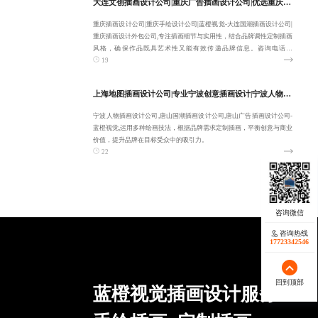
大连文创插画设计公司|重庆广告插画设计公司|优选重庆插画设计公司|蓝橙视觉-重庆手绘设计公司-融合多元风格
重庆插画设计公司|重庆手绘设计公司|蓝橙视觉-大连国潮插画设计公司|
重庆插画设计外包公司,专注插画细节与实用性，结合品牌调性定制插画
风格，确保作品既具艺术性又能有效传递品牌信息。咨询电话：
19
18380455092。
上海地图插画设计公司|专业宁波创意插画设计|宁波人物插画设计公司|蓝橙视觉-唐山国潮插画设计公司-专注定制
宁波人物插画设计公司,唐山国潮插画设计公司,唐山广告插画设计公司-
蓝橙视觉,运用多种绘画技法，根据品牌需求定制插画，平衡创意与商业
价值，提升品牌在目标受众中的吸引力。
22
咨询热线
17723342546
回到顶部
蓝橙视觉插画设计服务