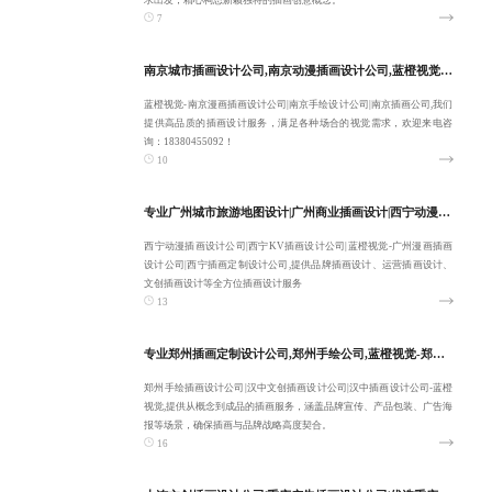
求出发，精心构思新颖独特的插画创意概念。
7
南京城市插画设计公司,南京动漫插画设计公司,蓝橙视觉-高端南京漫画插画设计公司-一站式整包服务
蓝橙视觉-南京漫画插画设计公司|南京手绘设计公司|南京插画公司,我们
提供高品质的插画设计服务，满足各种场合的视觉需求，欢迎来电咨
询：18380455092！
10
专业广州城市旅游地图设计|广州商业插画设计|西宁动漫插画设计公司|蓝橙视觉-西宁KV插画设计公司-把控细节质感:18380455092
西宁动漫插画设计公司|西宁KV插画设计公司|蓝橙视觉-广州漫画插画
设计公司|西宁插画定制设计公司,提供品牌插画设计、运营插画设计、
文创插画设计等全方位插画设计服务
13
专业郑州插画定制设计公司,郑州手绘公司,蓝橙视觉-郑州手绘插画设计公司,汉中文创插画设计公司-品质交付
郑州手绘插画设计公司|汉中文创插画设计公司|汉中插画设计公司-蓝橙
视觉,提供从概念到成品的插画服务，涵盖品牌宣传、产品包装、广告海
报等场景，确保插画与品牌战略高度契合。
16