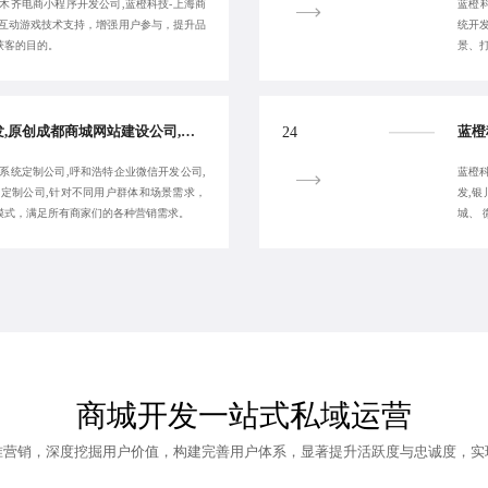
木齐电商小程序开发公司,蓝橙科技-上海商
蓝橙
和互动游戏技术支持，增强用户参与，提升品
统开
获客的目的。
景、
汕头跨境商城开发开发,原创成都商城网站建设公司,汕头商城系统开发-蓝橙科技-致力于合作共赢
24
系统定制公司,呼和浩特企业微信开发公司,
蓝橙
站定制公司,针对不同用户群体和场景需求，
发,
模式，满足所有商家们的各种营销需求。
城、 
商城开发一站式私域运营
准营销，深度挖掘用户价值，构建完善用户体系，显著提升活跃度与忠诚度，实