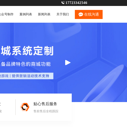
17723342546
在线沟通
公众号制作
案例列表
新闻列表
关于我们
发
贴心售后服务
发
售前售后全程跟踪