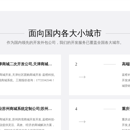
面向国内各大小城市
作为国内领先的开发外包公司，我们的开发服务已覆盖全国各大城市。
天津商城开发公司,天津商城二次开发公司,天津商城定制开发,蓝橙科技-天津分销商城开发-客户满意为止
2
商城开发,天津社区团购商城开发-蓝橙科技,
蓝橙
城系统。工期报价咨询：17723342546！
开发
城营
苏州商城开发公司|专业苏州商城系统定制公司|苏州微信商城定制-蓝橙科技-服务性价比高
4
商城开发,苏州跨境商城开发开发,蓝橙科技-
重庆企
企业提供灵活、高效、经济的商城解决方案，
开发