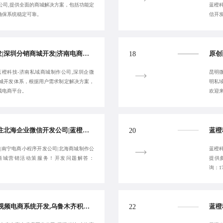
公司,提供全面的商城解决方案，包括功能定
蓝橙
确保系统稳定可靠。
信开
优秀深圳手机商城开发|深圳分销商城开发|济南电商小程序开发公司|蓝橙科技-济南私域商城制作公司-品质交付:17723342546
18
蓝橙科技-济南私域商城制作公司,深圳企微
昆明微
的商城开发体系，根据用户需求制定解决方案，
明私
域电商平台。
欢迎来
南宁微信商城定制|专注北海企业微信开发公司|蓝橙科技-北海商城定制公司|南宁电商小程序开发公司-助力品牌高效发展
20
|南宁电商小程序开发公司|北海商城制作公
蓝橙科
商城营销活动策服务！开发问题解答：
提供
询：17
蓝橙科技-乌鲁木齐短视频电商系统开发,乌鲁木齐积分商城开发公司,专注玉林会员系统开发公司
22