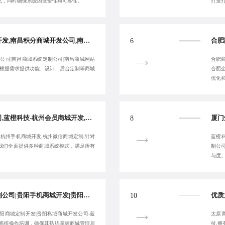
化，同时确保系统的安全性和可靠性。
打造
南昌短视频电商系统开发,南昌积分商城开发公司,南昌商城网站建设公司-蓝橙科技-提供长期性服务
6
公司|南昌商城系统定制公司|南昌商城网站
合肥商
,根据需求提供功能、设计、后台定制等商城
合肥
优化
杭州企业微信开发公司,蓝橙科技-杭州会员商城开发,原创杭州商城系统开发-一站式整包服务
8
,杭州手机商城开发,杭州微信商城定制,针对
蓝橙
我们全面提供多种商城系统模式，满足所有
制公
与度
知名贵阳商城系统定制公司|贵阳手机商城开发|贵阳短视频电商系统开发-蓝橙科技-服务性价比高
10
阳商城定制开发|贵阳私域商城开发公司-蓝
太原
面系统操作培训，确保其熟练掌握商城管理后
技,