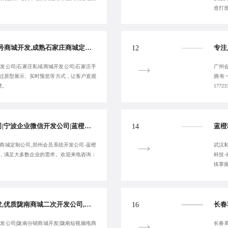
造打
蓝橙科技-石家庄公众号商城开发,成熟石家庄商城定制开发,石家庄商城二次开发公司-让客户省心:17723342546
12
发公司|石家庄私域商城开发公司|石家庄手
广州会
通过原型展示、实时预览等方式，让客户直观
拥有
馈。
17723
郑州商城网站建设公司|宁波企业微信开发公司|蓝橙科技-高效宁波商城二次开发公司|郑州商城定制公司-高效开发交付
14
商城定制公司,郑州会员系统开发公司-蓝橙
武汉私
统，满足大多数企业的需求。欢迎来电咨询：
科技
练掌
陇南社区团购商城开发,优质陇南商城二次开发公司,长沙商城小程序开发公司,蓝橙科技-陇南分销商城开发-确保长期稳定运行
16
发公司|陇南分销商城开发|陇南短视频电商
长春