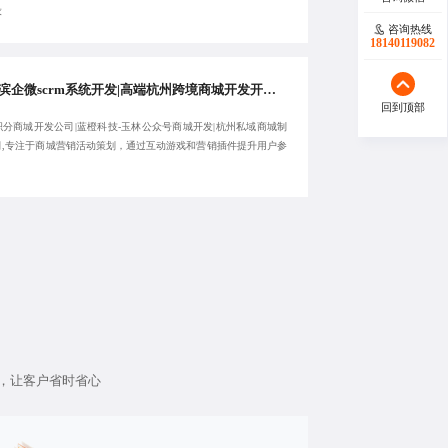
求
咨询热线
18140119082
哈尔滨企微scrm系统开发|高端杭州跨境商城开发开发|杭州积分商城开发公司|蓝橙科技-玉林公众号商城开发-服务高效
回到顶部
积分商城开发公司|蓝橙科技-玉林公众号商城开发|杭州私域商城制
司,专注于商城营销活动策划，通过互动游戏和营销插件提升用户参
。
，让客户省时省心