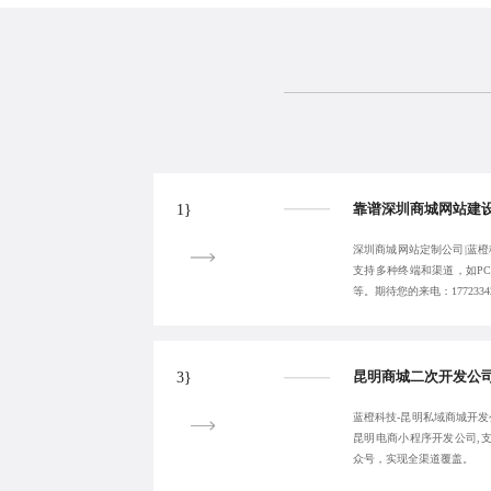
1}
深圳商城网站定制公司|蓝橙
支持多种终端和渠道，如P
等。期待您的来电：17723342
3}
蓝橙科技-昆明私域商城开发
昆明电商小程序开发公司,
众号，实现全渠道覆盖。