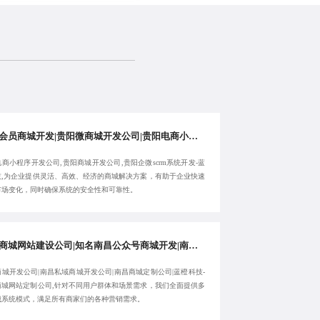
贵阳会员商城开发|贵阳微商城开发公司|贵阳电商小程序开发公司|蓝橙科技-贵阳商城开发公司-10年经验
商小程序开发公司,贵阳商城开发公司,贵阳企微scrm系统开发-蓝
技,为企业提供灵活、高效、经济的商城解决方案，有助于企业快速
市场变化，同时确保系统的安全性和可靠性。
南昌商城网站建设公司|知名南昌公众号商城开发|南昌商城开发公司|蓝橙科技-南昌私域商城开发公司-实现数字化转型
城开发公司|南昌私域商城开发公司|南昌商城定制公司|蓝橙科技-
商城网站定制公司,针对不同用户群体和场景需求，我们全面提供多
城系统模式，满足所有商家们的各种营销需求。