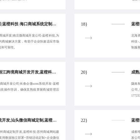
知名海口商城开发公司|蓝橙科技-海口商城系统定制公司|南京商城定制公司-服务全国客户
18}
商城开发|南京微商城开发公司-蓝橙科技,为
北海
的商城解决方案，有助于企业快速适应市场
科技
性和可靠性。
制服
丽江公众号商城开发,丽江跨境商城开发开发,蓝橙科技-专注丽江分销商城开发,长春积分商城开发公司-10年经验
20}
城开发公司|长春企微scrm系统开发-蓝橙
陇南
系统操作培训，确保其熟练掌握商城管理后
公司
17723
专业银川企微scrm系统开发,汕头微信商城定制,蓝橙科技-汕头短视频电商系统开发,苏州商城定制开发-确保长期稳定运行
22}
州商城定制开发,蓝橙科技-苏州商城网站建
成都
支持数据独立部署+营销活动定制+企业微信
发公