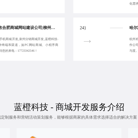
化需
泉州商城定制公司|高效合肥商城网站建设公司|柳州私域商城制作公司|蓝橙科技-合肥手机商城开发-10年经验
24}
手机商城开发,泉州分销商城开发,蓝橙科技-
杭州
种终端和渠道，如PC网站商城、小程序商
作公
的来电：17723342546！
与度
蓝橙科技 - 商城开发服务介绍
城定制服务
和营销活动策划服务，能够根据商家的具体需求选择适合的解决方案