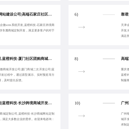
蓝橙科技-石家庄商城网站建设公司|高端石家庄社区团购商城开发|石家庄商城定制开发|石家庄企微scrm系统开发-值得您的信赖:17723342546
6}
微scrm系统开发,蓝橙科技-石家庄跨境商
天津
提供专属商城定制开发，满足更多客户的对于
开发
满足
厦门商城系统定制公司,蓝橙科技-厦门社区团购商城开发,高端厦门私域商城制作公司,厦门微商城开发公司-服务性价比高
8}
微商城开发公司|厦门商城二次开发公司|蓝
重庆
,开发过程中，通过原型展示、实时预览等方
蓝橙
展，及时提出反馈。
制服
知名长沙微信商城定制|蓝橙科技-长沙跨境商城开发开发|长沙商城网站建设公司
10}
商城定制公司,蓝橙科技-长沙商城网站定制
广州
统，满足大多数企业的需求。欢迎来电咨询：
城开
求制