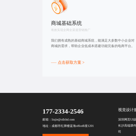
商城基础系统
有效实现全网全渠道营销推广
我们拥有成熟的基础商城系统，能满足大多数中小企业对
商城的需求，帮助企业低成本搭建功能完备的电商平台。
点击获取方案 >
177-2334-2546
视觉设计
深圳网页UI
邮箱：liujie@cdlchd.com
长沙高端课
地址：成都市红牌楼蓝海officeB座1201
司