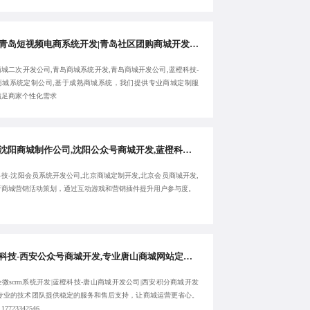
专业青岛短视频电商系统开发|青岛社区团购商城开发|青岛商城二次开发公司|蓝橙科技-青岛商城系统开发-10年经验
城二次开发公司,青岛商城系统开发,青岛商城开发公司,蓝橙科技-
商城系统定制公司,基于成熟商城系统，我们提供专业商城定制服
满足商家个性化需求
高效沈阳商城制作公司,沈阳公众号商城开发,蓝橙科技-沈阳会员系统开发公司,北京商城定制开发-致力于合作共赢
技-沈阳会员系统开发公司,北京商城定制开发,北京会员商城开发,
于商城营销活动策划，通过互动游戏和营销插件提升用户参与度。
蓝橙科技-西安公众号商城开发,专业唐山商城网站定制公司,西安企微scrm系统开发,唐山商城开发公司-服务高效
微scrm系统开发|蓝橙科技-唐山商城开发公司|西安积分商城开发
,专业的技术团队提供稳定的服务和售后支持，让商城运营更省心。
7723342546。